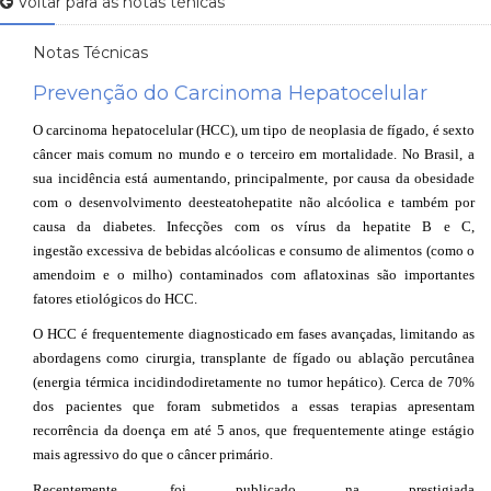
Voltar para as notas ténicas
Notas Técnicas
Prevenção do Carcinoma Hepatocelular
O carcinoma
hepatocelular
(HCC)
, um tipo de neoplasia de fígado, é sexto
câncer mais comum no mundo e o terceiro em mortalidade. No Brasil, a
sua incidência
está aumentando
,
principalmente
, por causa da
obesidade
com o desenvolvimento de
esteatohepatite
não alcóolica e
também por
causa da
diabetes.
I
nfecções com os vírus da hepatite B e C,
ingestão
excessiva de bebidas alcóolicas e
consumo de alimentos (como o
amendoim
e o milho
) c
ontaminados com
aflatoxinas
são importantes
fatores etiológicos do HCC.
O HCC
é frequentemente diagnosticado em fases avançadas, limitando as
abordagens como cirurgia, transplante de fígado ou
ablação percutânea
(energia térmica incidindo
diretamente no tumor hepático
)
. Cerca de 70%
dos pacientes que foram submetidos a essas terapias apresentam
recorrência da doença em até
5
anos, que frequentemente atinge estágio
mais agressivo do que o câncer primário.
R
ecentemente, foi publicado
na prestigiada