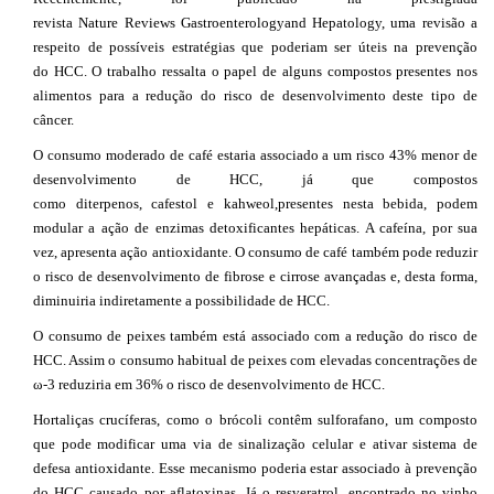
revista
Nature
Reviews
Gastroenterology
and
Hepatology
,
uma revisão a
respeito de
possíveis estratégias que poderiam ser úteis na prevenç
ão
do
HCC
.
O
trabalho ress
alta o papel de alguns compostos presentes nos
alimentos
para a redução do risco de desen
volvimento deste tipo de
câncer.
O consumo moderado de café estaria associado a um risco 43% menor de
desenvolvim
ento
de HCC
,
já que
compostos
como
diterpenos
,
cafestol
e
kahweol
,
presentes nesta bebida
, podem
modular a ação de enzimas
detoxificantes
hepáticas. A cafeína, por sua
vez, apresenta ação antioxidante.
O consumo de café também pode reduzir
o risco de desenvolvimento de fibrose e cirrose avançadas e, desta forma,
diminuiria indiretamente a possibil
idade de HCC
.
O consumo de peixes também está associado com a redução do risco de
HCC. Assim o consumo
habitual
de peixes com
elevadas concentrações de
ω-3
reduziria em 36% o risco de desenvolvimento de HCC
.
Hortaliças crucíferas, como o brócoli contêm sulforafano, um composto
que pode modificar uma via de sinalização celular e ativar sistema de
defesa antioxidante. Esse mecanismo poderia estar associado à prevenção
do HCC causado por aflatoxinas. Já o resveratrol, encontrado no vinho